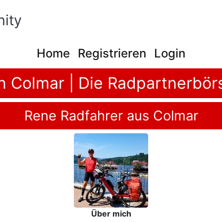
ity
Home
Registrieren
Login
n Colmar | Die Radpartnerbör
Rene Radfahrer aus Colmar
Über mich